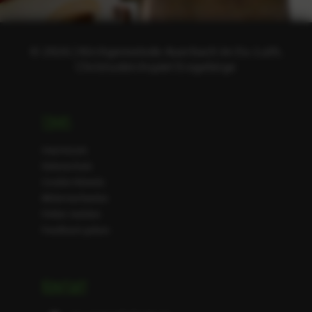
© 2026 | Kirchgemeinde Auerbach im Ev.-Luth.
Christuskirchspiel Erzgebirge
Links
Impressum
Datenschutz
Cookie-Hinweis
Bildernachweise
Fehler melden
Feedback geben
Kontakt