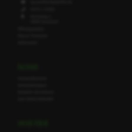
kg.auerbach[at]evlks.de
03721 / 23393
Kirchsteig 3
09392 Auerbach
Öffnungszeiten
Pfarrer Trommler
Webmaster
Kalender
Monatsübersicht
Veranstaltungen
Kalender abonnieren
zum Online-Kalender
unsere Kirche