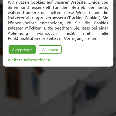
Wir nutzen Cookies auf unserer Website. Einige von
ihnen sind essenziell für den Betrieb der Seite,
während andere uns helfen, diese Website und die
Nutzererfahrung zu verbessern (Tracking Cookies). Sie
können selbst entscheiden, ob Sie die Cookies
zulassen möchten. Bitte beachten Sie, dass bei einer
Ablehnung womöglich nicht mehr alle
Funktionalitäten der Seite zur Verfügung stehen.
Akzeptieren
Ablehnen
Weitere Informationen