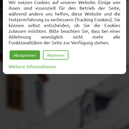
Wir nutzen Cookies auf unserer Website. Einige von
ihnen sind essenziell für den Betrieb der Seite,
während andere uns helfen, diese Website und die
Nutzererfahrung zu verbessern (Tracking Cookies). Sie
können selbst entscheiden, ob Sie die Cookies
zulassen möchten. Bitte beachten Sie, dass bei einer
Ablehnung womöglich nicht mehr alle
Funktionalitäten der Seite zur Verfügung stehen.
Akzeptieren
Ablehnen
Weitere Informationen