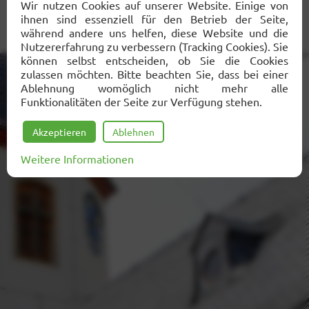
Wir nutzen Cookies auf unserer Website. Einige von
Friedhof Auerbach
ihnen sind essenziell für den Betrieb der Seite,
während andere uns helfen, diese Website und die
Nutzererfahrung zu verbessern (Tracking Cookies). Sie
können selbst entscheiden, ob Sie die Cookies
zulassen möchten. Bitte beachten Sie, dass bei einer
Ablehnung womöglich nicht mehr alle
Funktionalitäten der Seite zur Verfügung stehen.
Akzeptieren
Ablehnen
Weitere Informationen